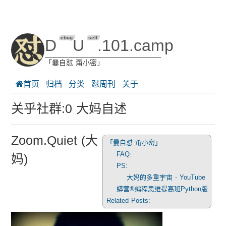
ebug
self
D
U
.101.camp
「嘦自怼 甭小密」
首页
归档
分类
怼周刊
关于
关乎社群:0 大妈自述
Zoom.Quiet (大
「嘦自怼 甭小密」
FAQ:
妈)
PS:
大妈的多重宇宙 - YouTube
蟒营®编程思维提高班Python版
Related Posts: